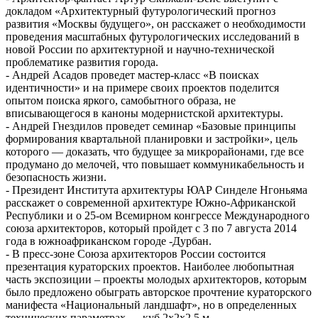
докладом «Архитектурный футурологический прогноз
развития «Москвы будущего», он расскажет о необходимости
проведения масштабных футурологических исследований в
новой России по архитектурной и научно-технической
проблематике развития города.
- Андрей Асадов проведет мастер-класс «В поисках
идентичности» и на примере своих проектов поделится
опытом поиска яркого, самобытного образа, не
вписывающегося в каноны модернистской архитектуры.
- Андрей Гнездилов проведет семинар «Базовые принципы
формирования квартальной планировки и застройки», цель
которого — доказать, что будущее за микрорайонами, где все
продумано до мелочей, что повышает коммуникабельность и
безопасность жизни.
- Президент Института архитектуры ЮАР Синделе Нгоньяма
расскажет о современной архитектуре Южно-Африканской
Республики и о 25-ом Всемирном конгрессе Международного
союза архитекторов, который пройдет с 3 по 7 августа 2014
года в южноафриканском городе -Дурбан.
- В пресс-зоне Союза архитекторов России состоится
презентация кураторских проектов. Наиболее любопытная
часть экспозиции – проекты молодых архитекторов, которым
было предложено обыграть авторское прочтение кураторского
манифеста «Национальный ландшафт», но в определенных
технических параметрах — куб 2х2х2,5 м.