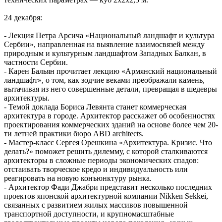
24 декабря:
- Лекция Петра Арсича «Национальный ландшафт и культура
Сербии», направленная на выявление взаимосвязей между
природным и культурным ландшафтом Западных Балкан, в
частности Сербии.
- Карен Бальян прочитает лекцию «Армянский национальный
ландшафт», о том, как зодчие веками преображали камень,
вытачивая из него совершенные детали, превращая в шедевры
архитектуры.
- Темой доклада Бориса Левянта станет коммерческая
архитектура в городе. Архитектор расскажет об особенностях
проектирования коммерческих зданий на основе более чем 20-
ти летней практики бюро ABD architects.
- Мастер-класс Сергея Орешкина «Архитектура. Кризис. Что
делать?» поможет решить дилемму, с которой сталкиваются
архитекторы в сложные периоды экономических спадов:
отстаивать творческое кредо и индивидуальность или
реагировать на новую конъюнктуру рынка.
- Архитектор Фади Джабри представит несколько последних
проектов японской архитектурной компании Nikken Sekkei,
связанных с развитием жилых массивов повышенной
транспортной доступности, и крупномасштабные