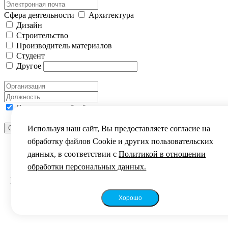
Сфера деятельности
Архитектура
Дизайн
Строительство
Производитель материалов
Студент
Другое
Я согласен на обработку моих персональных данных
Используя наш сайт, Вы предоставляете согласие на
Отправить сообщение
ВЫ УСПЕШНО ЗАРЕГИСТРИРОВАНЫ
обработку файлов Сookie и других пользовательских
данных, в соответствии с
Политикой в отношении
обработки персональных данных.
Уважаемый посетитель!
Благодарим за интерес к фестивалю „Зодчество
2024“.
Хорошо
До встречи на фестивале!