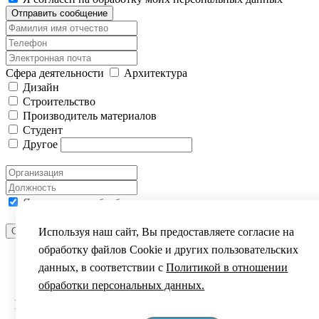
Отправить сообщение
Сфера деятельности
Архитектура
Дизайн
Строительство
Производитель материалов
Студент
Другое
Я согласен на обработку моих персональных данных
Используя наш сайт, Вы предоставляете согласие на
Отправить сообщение
ВЫ УСПЕШНО ЗАРЕГИСТРИРОВАНЫ
обработку файлов Сookie и других пользовательских
данных, в соответствии с
Политикой в отношении
обработки персональных данных.
Уважаемый посетитель!
Благодарим за интерес к фестивалю „Зодчество