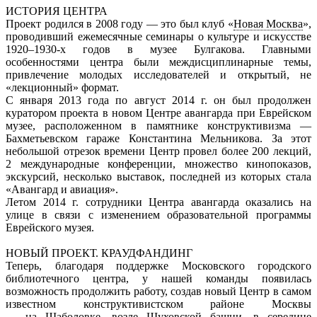
ИСТОРИЯ ЦЕНТРА
Проект родился в 2008 году — это был клуб «
Новая
Москва
»,
проводивший ежемесячные семинары о культуре и искусстве
1920–1930-х годов в музее Булгакова. Главными
особенностями центра были междисциплинарные темы,
привлечение молодых исследователей и открытый, не
«лекционный» формат.
С января 2013 года по август 2014 г. он был продолжен
куратором проекта в новом Центре авангарда при Еврейском
музее, расположенном в памятнике конструктивизма —
Бахметьевском гараже Константина Мельникова. За этот
небольшой отрезок времени Центр провел более 200 лекций,
2 международные конференции, множество кинопоказов,
экскурсий, несколько выставок, последней из которых стала
«Авангард и авиация».
Летом 2014 г. сотрудники Центра авангарда оказались на
улице в связи с изменением образовательной программы
Еврейского музея.
НОВЫЙ ПРОЕКТ. КРАУДФАНДИНГ
Теперь, благодаря поддержке Московского городского
библиотечного центра, у нашей команды появилась
возможность продолжить работу, создав новый Центр в самом
известном конструктивистском районе Москвы
—
на
Шаболовке
, возле Шуховской башни, в середине