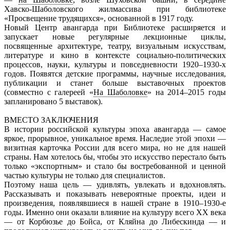
Хавско-Шаболовского жилмассива при библиотеке
«Просвещение трудящихся», основанной в 1917 году.
Новый Центр авангарда при Библиотеке расширяется и
запускает новые регулярные лекционные циклы,
посвященные архитектуре, театру, визуальным искусствам,
литературе и кино в контексте социально-политических
процессов, науки, культуры и повседневности 1920–1930-х
годов. Появятся детские программы, научные исследования,
публикации и станет больше выставочных проектов
(совместно с галереей «
На
Шаболовке
» на 2014–2015 годы
запланировано 5 выставок).
ВМЕСТО ЗАКЛЮЧЕНИЯ
В истории российской культуры эпоха авангарда — самое
яркое, прорывное, уникальное время. Наследие этой эпохи —
визитная карточка России для всего мира, но не для нашей
страны. Нам хотелось бы, чтобы это искусство перестало быть
только «экспортным» и стало бы востребованной и ценной
частью культуры не только для специалистов.
Поэтому наша цель — удивлять, увлекать и вдохновлять.
Рассказывать и показывать невероятные проекты, идеи и
произведения, появлявшиеся в нашей стране в 1910–1930-е
годы. Именно они оказали влияние на культуру всего ХХ века
— от Корбюзье до Бойса, от Кляйна до Либескинда — и