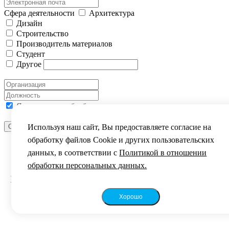
Сфера деятельности
Архитектура
Дизайн
Строительство
Производитель материалов
Студент
Другое
Я согласен на обработку моих персональных данных
Используя наш сайт, Вы предоставляете согласие на
Отправить сообщение
ВЫ УСПЕШНО ЗАРЕГИСТРИРОВАНЫ
обработку файлов Сookie и других пользовательских
данных, в соответствии с
Политикой в отношении
обработки персональных данных.
Уважаемый посетитель!
Благодарим за интерес к фестивалю „Зодчество
2024“.
Хорошо
До встречи на фестивале!