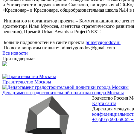
и Университет в подмосковном Сколково, винодельня «Гай-Ко
«Краснодар» в Краснодаре, общеобразовательная школа №14 в
Инициатор и организатор проекта – Коммуникационное агент
архитектора Ильи Мукосея, агентства стратегического разви
решения), Премий Urban Awards и ProjectNEXT.
Больше подробностей на сайте проекта:
primetygorodov.ru
По всем вопросам пишите: primetygorodov@gmail.com
Все новости
При поддержке
Правительство Москвы
Департамент градостроительной политики города Москвы
Зодчество Россия
М
Карта сайта
Дирекция междунаро
конфиденциальност
+7 (495) 690-68-65
+