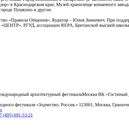
дзор» в Краснодарском крае, Музей-хранилище коньячного заво
 городе Пушкино и другие.
ство «Правила Общения». Куратор – Юлия Зинкевич. При подде
тия «ЦЕНТР», РГУД, ассоциации REPA, Британской высшей школ
еждународный архитектурный фестиваль
Москва
ВК «Гостиный 
дного фестиваля «Зодчество. Россия.»
123001, Москва, Гранатн
и
7 (495) 691-53-21