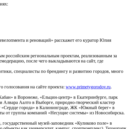
риях:
девелопмента и реноваций» расскажет его куратор Юлия
ым российским региональным проектам, реализованным за
емодерацию, после чего выкладываются на сайт, где
тики, специалисты по брендингу и развитию городов, много
о голосования на сайте проекта:
www.primetygorodov.ru
.
абан» в Воронеже, «Ельцин-центр» в Екатеринбурге, парк
ки Алвара Аалто в Выборге, природно-творческий кластер
кт «Сердце города» в Калининграде, ЖК «Южный берег» в
екты от группы компаний «Несущие системы» из Новосибирска.
, государственный музей-заповедник «Куликово поле» в
о объекты как университет, кампус, спорткомплекс), Технопарк