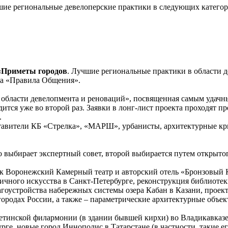
чшие региональные девелоперские практики в следующих катего
 «Приметы городов
. Лучшие региональные практики в области 
ва «Правила Общения».
области девелопмента и реноваций», посвященная самым удачн
ится уже во второй раз. Заявки в лонг-лист проекта проходят пр
.
тавители КБ «Стрелка», «МАРШ», урбанисты, архитектурные кри
 выбирает экспертный совет, второй выбирается путем открытог
к Воронежский Камерный театр и авторский отель «Бронзовый К
ичного искусства в Санкт-Петербурге, реконструкция библиоте
агоустройства набережных системы озера Кабан в Казани, прое
городах России, а также – параметрические архитектурные объ
етинской филармонии (в здании бывшей кирхи) во Владикавказе
ге, новые город Иннополис в Татарстане (в частности, такие ег