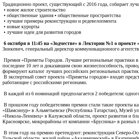
Традиционно проект, существующий с 2016 года, собирает лу
• новое жилое строительство
• общественные здания • общественные пространтства
• лучшие примеры реконструкции и редевелопмента
• новые курорты
• лучшие идеи для развития городов
6 октября в 11:45 на «Зодчестве» в Лектории №1 о проекте
Зинкевич, генеральный директор коммуникационного агентст
Премия «Приметы Городов. Лучшие региональные практики в 
последние 10 лет и доказавшим свою жизнеспособность, провод
формируют каталог лучших российских региональных практик
В экспертный совет проекта «Приметы городов» входят предс
работающие с российскими регионами.
В каждой из 6 номинаций предполагается 2 победителя: одного
В прошлом году победителями премии стали такие проекты ка
«Шамсинур» в Альметьевске (Республика Татарстан), Музей ул
«Никола-Ленивец» в Калужской области, проект развития и бл
Красноярске, микрорайоны от компании «Брусника» в разных 
В этом году на премию претендуют: реконструкция Северо-Ос
Тульской области, жилой район «Академический» в Екатеринбур