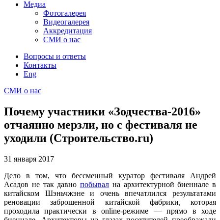
Медиа
Фотогалерея
Видеогалерея
Аккредитация
СМИ о нас
Вопросы и ответы
Контакты
Eng
СМИ о нас
Почему участники «Зодчества-2016»
отчаянно мерзли, но с фестиваля не
уходили (Строительство.ru)
31 января
2017
Дело в том, что бессменный куратор фестиваля Андрей
Асадов не так давно
побывал
на архитектурной биеннале в
китайском Шэньчжэне и очень впечатлился результатами
реновации заброшенной китайской фабрики, которая
проходила практически в online-режиме — прямо в ходе
биеннале. Архитекторы на глазах посетителей преображали