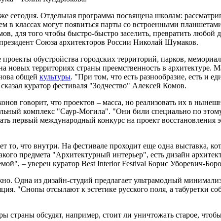
уже сегодня. Отдельная программа посвящена школам: рассматри
ем в классах могут появиться парты со встроенными планшетами
ов, для того чтобы быстро-быстро заселить, превратить любой 
, президент Союза архитекторов России Николай Шумаков.
 проекты обустройства городских территорий, парков, мемориал
 на новых территориях страны преемственность в архитектуре. М
снова общей
культуры
. "При том, что есть разнообразие, есть и е
– сказал куратор фестиваля "Зодчество" Алексей Комов.
нов говорит, что проектов – масса, но реализовать их в нынешн
ный комплекс "Саур-Могила". "Они били специально по этому со
ать первый международный конкурс на проект восстановления эт
т то, что внутри. На фестивале проходит еще одна выставка, ко
акого предмета "Архитектурный интерьер", есть дизайн архитект
ой", – уверен куратор Best Interior Festival Борис Уборевич-Бор
жно. Одна из дизайн-студий предлагает ультрамодный минимализм
ляция. "Снопы отсылают к эстетике русского поля, а табуретки с
ры страны обсудят, например, стоит ли уничтожать старое, чтобы