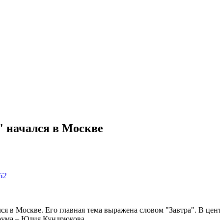
 начался в Москве
962
я в Москве. Его главная тема выражена словом "Завтра". В цен
орума – Юлия Кундрюкова.