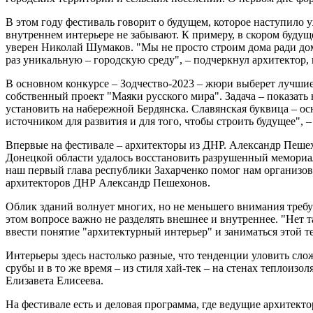
В этом году фестиваль говорит о будущем, которое наступило 
внутреннем интерьере не забывают. К примеру, в скором будущ
уверен Николай Шумаков. "Мы не просто строим дома ради дом
раз уникальную – городскую среду", – подчеркнул архитектор
В основном конкурсе – Зодчество-2023 – жюри выберет лучшие
собственный проект "Маяки русского мира". Задача – показать
установить на набережной Бердянска. Славянская буквица – о
источником для развития и для того, чтобы строить будущее", 
Впервые на фестивале – архитекторы из ДНР. Александр Пешехо
Донецкой области удалось восстановить разрушенный мемориаль
наш первый глава республики Захарченко помог нам организов
архитекторов ДНР Александр Пешехонов.
Облик зданий волнует многих, но не меньшего внимания требуе
этом вопросе важно не разделять внешнее и внутреннее. "Нет т
ввести понятие "архитектурный интерьер" и заниматься этой тем
Интерьеры здесь настолько разные, что тенденции уловить сло
срубы и в то же время – из стиля хай-тек – на стенах теплоизо
Елизавета Елисеева.
На фестивале есть и деловая программа, где ведущие архитекто