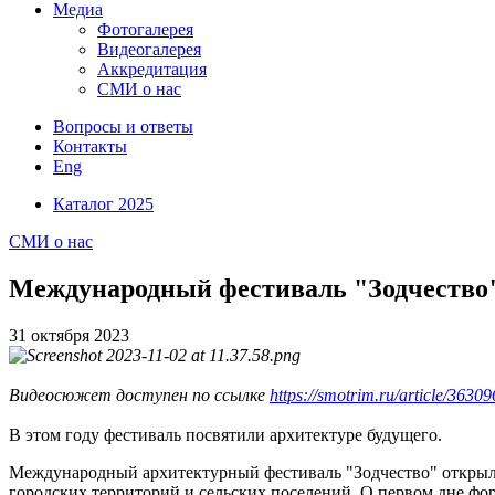
Медиа
Фотогалерея
Видеогалерея
Аккредитация
СМИ о нас
Вопросы и ответы
Контакты
Eng
Каталог 2025
СМИ о нас
Международный фестиваль "Зодчество"
31 октября
2023
Видеосюжет доступен по ссылке
https://smotrim.ru/article/3630
В этом году фестиваль посвятили архитектуре будущего.
Международный архитектурный фестиваль "Зодчество" открылс
городских территорий и сельских поселений. О первом дне ф