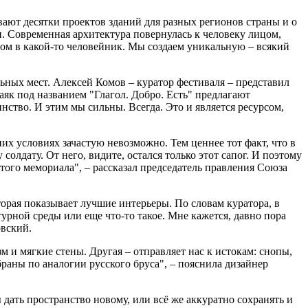
вают десятки проектов зданий для разных регионов страны и о
. Современная архитектура повернулась к человеку лицом,
дом в какой-то человейник. Мы создаем уникальную – всякий
ьных мест. Алексей Комов – куратор фестиваля – представил
аяк под названием "Глагол. Добро. Есть" предлагают
динство. И этим мы сильны. Всегда. Это и является ресурсом,
их условиях зачастую невозможно. Тем ценнее тот факт, что в
лдату. От него, видите, остался только этот сапог. И поэтому
ого мемориала", – рассказал председатель правления Союза
торая показывает лучшие интерьеры. По словам куратора, в
урной среды или еще что-то такое. Мне кажется, давно пора
овский.
 и мягкие стены. Другая – отправляет нас к истокам: снопы,
обраны по аналогии русского бруса", – пояснила дизайнер
 дать пространство новому, или всё же аккуратно сохранять и